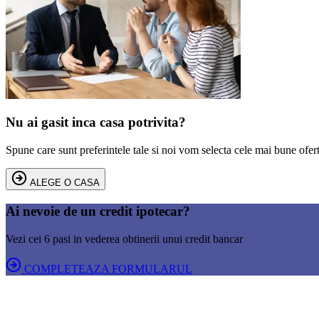
Nu ai gasit inca casa potrivita?
Spune care sunt preferintele tale si noi vom selecta cele mai bune ofert
ALEGE O CASA
Ai nevoie de un credit ipotecar?
Vezi cei 6 pasi in vederea obtinerii unui credit bancar
COMPLETEAZA FORMULARUL