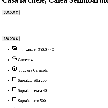
Casa la cheie, Calea Selimbarulu
350,000 €
350,000 €
Pret vanzare
350,000 €
Camere
4
Structura
Cărămidă
Suprafata utila
200
Suprafata terasa
40
Suprafta teren
500