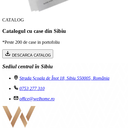
CATALOG
Catalogul cu case din Sibiu
*Peste 200 de case in portofoliu
DESCARCA CATALOG
Sediul central în Sibiu
Strada Școala de Înot 18, Sibiu 550005, România
0753 277 310
office@welhome.ro