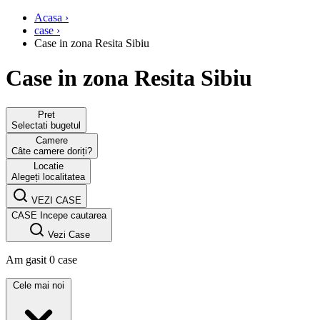
Acasa ›
case ›
Case in zona Resita Sibiu
Case in zona Resita Sibiu
Pret
Selectati bugetul
Camere
Câte camere doriți?
Locatie
Alegeți localitatea
VEZI CASE
CASE
Incepe cautarea
Vezi Case
Am gasit 0 case
Cele mai noi